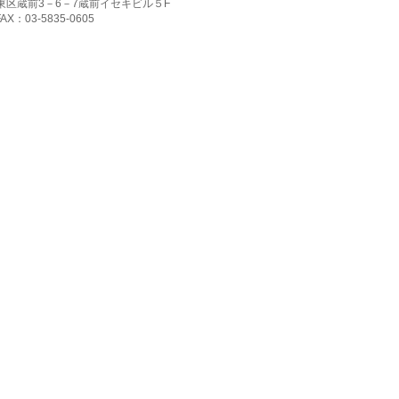
都台東区蔵前3－6－7蔵前イセキビル５F
FAX：03-5835-0605