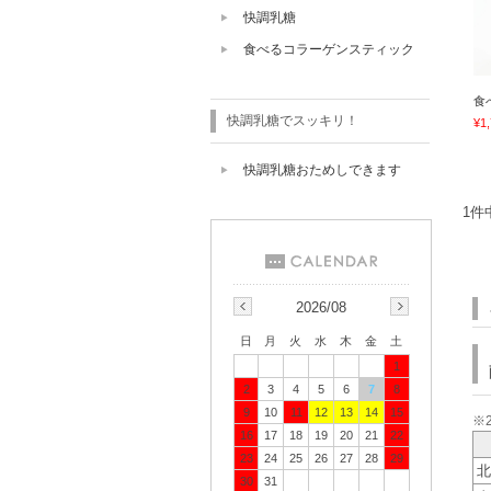
快調乳糖
食べるコラーゲンスティック
食
快調乳糖でスッキリ！
¥1
快調乳糖おためしできます
1件
2026/08
日
月
火
水
木
金
土
1
2
3
4
5
6
7
8
9
10
11
12
13
14
15
※
16
17
18
19
20
21
22
23
24
25
26
27
28
29
北
30
31