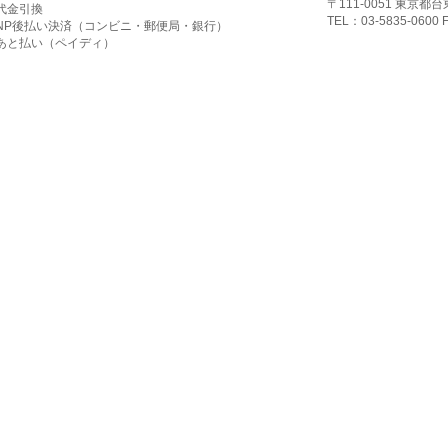
〒111-0051 東京
代金引換
TEL：03-5835-0600 
NP後払い決済（コンビニ・郵便局・銀行）
あと払い（ペイディ）