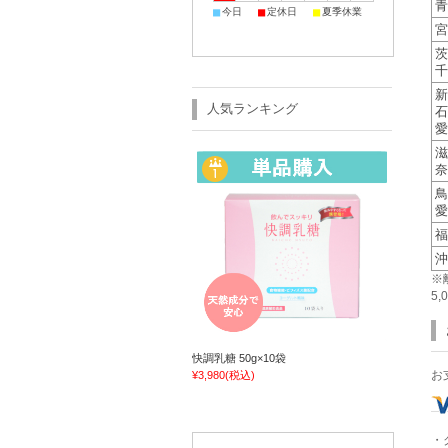
青
■
■
■
今日
定休日
夏季休業
宮
茨
千
新
人気ランキング
石
愛
滋
奈
鳥
愛
福
沖
※
5
快調乳糖 50g×10袋
お
¥3,980
(税込)
・