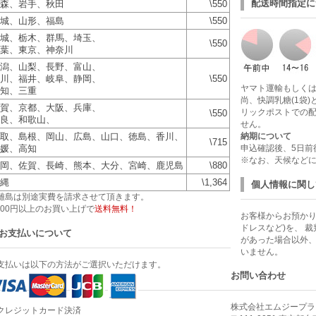
配送時間指定に
森、岩手、秋田
\550
城、山形、福島
\550
城、栃木、群馬、埼玉、
\550
葉、東京、神奈川
潟、山梨、長野、富山、
川、福井、岐阜、静岡、
\550
ヤマト運輸もしく
知、三重
尚、快調乳糖(1袋)
賀、京都、大阪、兵庫、
リックポストでの
\550
良、和歌山、
せん。
取、島根、岡山、広島、山口、徳島、香川、
納期について
\715
媛、高知
申込確認後、5日前
※なお、天候など
岡、佐賀、長崎、熊本、大分、宮崎、鹿児島
\880
縄
\1,364
個人情報に関し
離島は別途実費を請求させて頂きます。
,000円以上のお買い上げで
送料無料！
お客様からお預かり
ドレスなど)を、 
お支払いについて
があった場合以外
いません。
支払いは以下の方法がご選択いただけます。
お問い合わせ
株式会社エムジープラ
クレジットカード決済