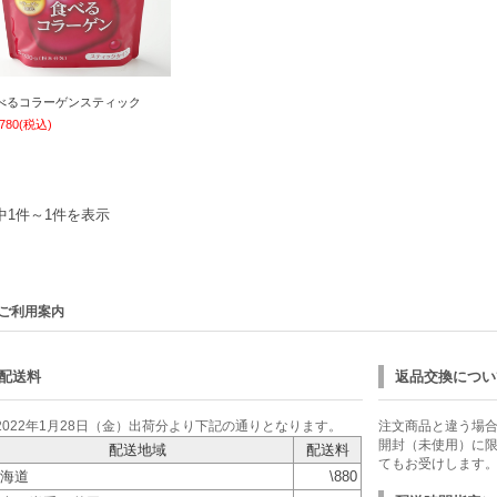
べるコラーゲンスティック
,780
(税込)
中1件～1件を表示
ご利用案内
配送料
返品交換につい
2022年1月28日（金）出荷分より下記の通りとなります。
注文商品と違う場
開封（未使用）に限
配送地域
配送料
てもお受けします
海道
\880